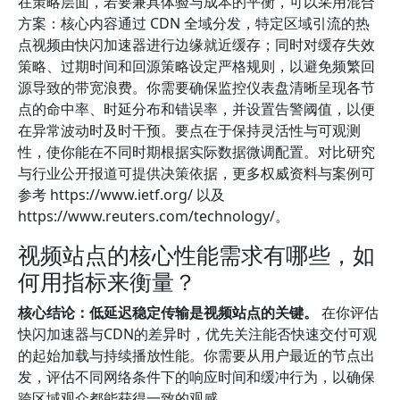
在策略层面，若要兼具体验与成本的平衡，可以采用混合
方案：核心内容通过 CDN 全域分发，特定区域引流的热
点视频由快闪加速器进行边缘就近缓存；同时对缓存失效
策略、过期时间和回源策略设定严格规则，以避免频繁回
源导致的带宽浪费。你需要确保监控仪表盘清晰呈现各节
点的命中率、时延分布和错误率，并设置告警阈值，以便
在异常波动时及时干预。要点在于保持灵活性与可观测
性，使你能在不同时期根据实际数据微调配置。对比研究
与行业公开报道可提供决策依据，更多权威资料与案例可
参考 https://www.ietf.org/ 以及
https://www.reuters.com/technology/。
视频站点的核心性能需求有哪些，如
何用指标来衡量？
核心结论：低延迟稳定传输是视频站点的关键。
在你评估
快闪加速器与CDN的差异时，优先关注能否快速交付可观
的起始加载与持续播放性能。你需要从用户最近的节点出
发，评估不同网络条件下的响应时间和缓冲行为，以确保
跨区域观众都能获得一致的观感。