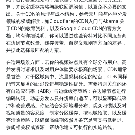
算，并设定缓存策略与级联回源阈值，以避免不必要的支
出。关于CDN的原理与成本结构，参考云厂商与内容分发
领域的权威解读，如Cloudflare的CDN入门与Akamai关
于CDN的教育资料，以及Google Cloud CDN的官方文
档，均有详细说明。你可以通过这些资料对比不同服务商
在边缘节点数量、缓存覆盖、自定义规则等方面的差异，
并据此选择最匹配的方案。
在适用场景方面，若你的视频站点具有全球分布用户、高
并发瞬时请求以及对用户体验要求极高的场景，CDN通常
是首选。对于区域集中、流量规模稳定的站点，CDN同样
能带来显著的延迟改进与稳定性提升。需要特别关注的还
有自适应码率（ABR）与边缘缓存策略：在边缘节点进行
编码转码、动态分发以及分辨率自适应，可以显著降低缓
冲和改善观感。你应结合实际地理分布、观众习惯以及对
视频质量的容忍度，制定分区缓存、按地域预取、以及缓
存清除策略，以确保高峰期依然具备充足带宽与低延迟。
参阅相关权威资源，帮助你建立可执行的实施路线。