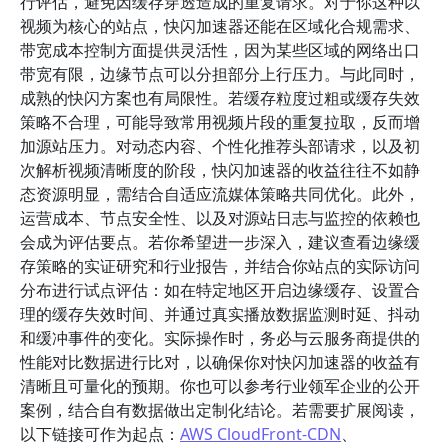
行评估，避免因缓存穿透造成的重复请求。对于你这种以
视频为核心的站点，快闪加速器还能在区域化合规需求、
带宽成本控制方面提供灵活性，因为某些区域的网络出口
带宽有限，边缘节点可以分担部分上行压力。与此同时，
成熟的快闪方案也有局限性。若缓存粒度过粗或缓存失效
策略不合理，可能导致常用视频片段的重复拉取，反而增
加源站压力。对动态内容、个性化推荐头部请求，以及初
次解析视频清晰度的阶段，快闪加速器的收益往往不如静
态资源明显，需结合自适应流媒体策略共同优化。此外，
运营成本、节点安全性、以及对源站日志与监控的依赖也
会成为评估要点。若你希望进一步深入，建议查看边缘缓
存策略的实证研究和行业报告，并结合你站点的实际访问
分布进行试点评估：如在特定地区开启边缘缓存、设置合
理的缓存失效时间、并通过真实播放数据监测时延、抖动
和缓冲事件的变化。实际操作时，务必与云服务商提供的
性能对比数据进行比对，以确保你对快闪加速器的收益有
清晰且可量化的预期。你也可以参考行业领军企业的公开
案例，结合自有数据做出定制化结论。若需要扩展阅读，
以下链接可作为起点：
AWS CloudFront-CDN
、