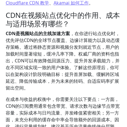
Cloudflare CDN 教学
、
Akamai 如何工作
。
CDN在视频站点优化中的作用、成本
与适用场景有哪些？
CDN是视频站点的主线加速方案
，在你进行站点优化时，
优先评估CDN的全球节点覆盖、边缘计算能力以及动态缓
存策略。通过将静态资源和视频分发到就近节点，用户的
加载时间显著缩短，缓冲几率下降。权威厂商的资料也指
出，CDN可以有效降低回源压力、提升并发承载能力，并
在不同区域实现一致的用户体验。了解这些原理后，你可
以在架构设计阶段明确目标：提升首屏加载、缓解跨区域
延迟、降低传输成本，并为未来的转码、自适应码率扩展
留出空间。
在成本与收益的权衡中，你需要关注以下要点：一方面，
CDN的订阅费用通常包含带宽、请求次数与边缘节点带宽
容量，实际成本与日均流量、并发峰值紧密相关；另一方
面，未充分利用的缓存命中率会导致额外的回源成本。因
此，进行容量规划时，建议基于历史流量曲线做分层预