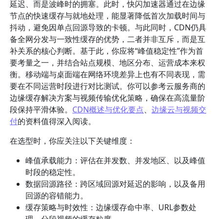
延迟、而是波峰时的拥塞。此时，快闪加速器通过在边缘
节点的快速缓存与就地处理，能显著降低首次加载时间与
抖动，避免因单点回源导致的卡顿。与此同时，CDN仍具
备全网分发与一致性缓存的优势，二者并非互斥，而是互
补关系的核心判断。基于此，你应将“峰值稳定性”作为首
要考量之一，并结合站点规模、地区分布、运营成本来权
衡。移动端与桌面端在网络环境差异上也有不同表现，需
要在不同运营时段进行对比测试。你可以参考云服务商的
边缘缓存解决方案与视频传输优化策略，确保在高流量阶
段保持平滑体验。
CDN概述与优化要点
、
边缘云与视频交
付
的资料值得深入阅读。
在选型时，你应关注以下关键维度：
峰值承载能力：评估在并发数、并发地区、以及峰值
时段的稳定性。
数据回源路径：跨区域回源对延迟的影响，以及备用
回源的容错能力。
缓存策略与时效性：边缘缓存命中率、URL参数处