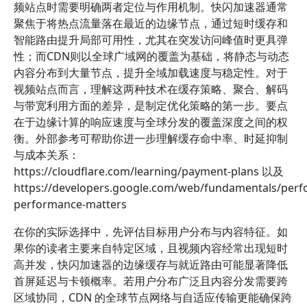
频站点时需要明确两者定位与作用机制。快闪加速器通常
聚焦于将热点流量落在最近的边缘节点，通过短时缓存和
智能路由提升局部可用性，尤其在突发访问峰值时更具弹
性；而CDN则以全球广域网的覆盖为基础，将静态与动态
内容分布到大量节点，提升全域加载速度与稳定性。对于
视频站点而言，理解这两种技术在缓存策略、聚合、解码
与带宽利用方面的差异，是制定优化策略的第一步。要点
在于边缘计算的响应速度与全球分发的覆盖深度之间的权
衡。外部参考可帮助你进一步理解缓存命中率、时延抑制
与成本关系：
https://cloudflare.com/learning/payment-plans 以及
https://developers.google.com/web/fundamentals/per
performance-matters
在你的实际选择中，先评估目标用户分布与内容特征。如
果你的读者主要来自特定区域，且视频内容经常出现短时
高并发，快闪加速器的边缘缓存与就近路由可能显著降低
首屏延迟与卡顿概率。若用户分布广泛且内容分发需要跨
区域协同，CDN 的全球节点网络与自适应传输更能确保跨