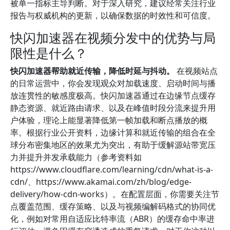
被单一指标主导判断。对于深入研究，建议经常关注行业
报告与权威机构的更新，以确保数据的时效性和可信度。
快闪加速器在视频分发中的优势与局
限性是什么？
快闪加速器帮助就近传输，降低时延与抖动。
在视频站点
的日常运营中，你会发现观众对加载速度、启动时间与播
放连贯性的敏感度极高。快闪加速器通过在边缘节点缓存
静态资源、就近路由请求、以及在峰值时段分流来提升用
户体验，理论上能显著降低第一帧加载和断点播放的概
率。根据行业公开资料，边缘计算和就近传输的组合在全
球分布密集地区的效果尤为突出，有助于缓解源站带宽压
力并提升并发承载能力（参考资料如
https://www.cloudflare.com/learning/cdn/what-is-a-
cdn/、https://www.akamai.com/zh/blog/edge-
delivery/how-cdn-works）。在配置层面，你需要关注节
点覆盖范围、缓存策略、以及与视频编解码格式的协同优
化，例如对常用自适应比特率流（ABR）的缓存命中率进